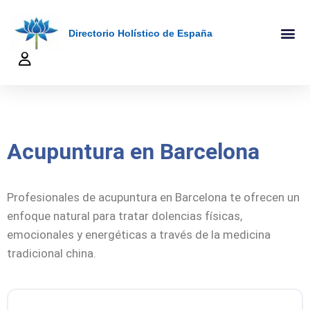
Directorio Holístico de España
A-Z De Tera
Añadir Ficha
Terapeutas Onlin
Quienes Somo
Acupuntura en Barcelona
Profesionales de acupuntura en Barcelona te ofrecen un
enfoque natural para tratar dolencias físicas,
emocionales y energéticas a través de la medicina
tradicional china.