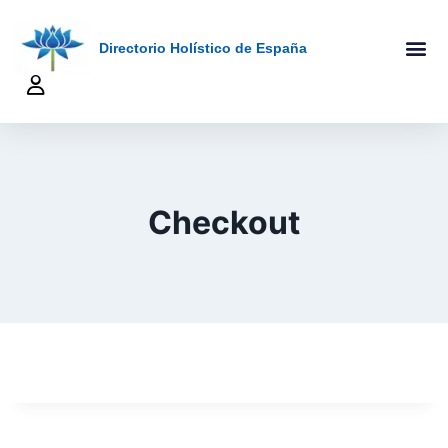
Directorio Holístico de España
A-Z De Tera
Añadir Ficha
Terapeutas Onlin
Quienes Somo
Checkout