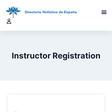
Directorio Holístico de España
A-Z De Tera
Añadir Ficha
Terapeutas Onlin
Quienes Somo
Instructor Registration