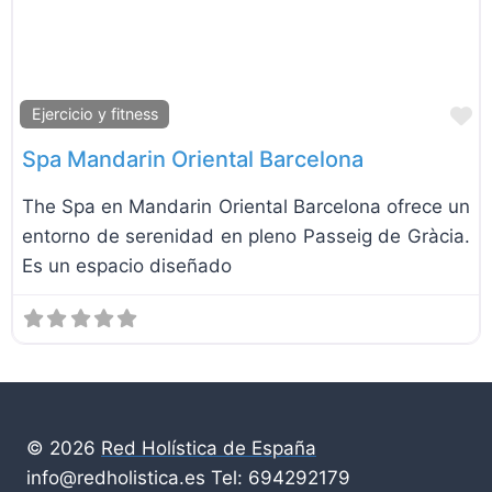
F
Ejercicio y fitness
Spa Mandarin Oriental Barcelona
The Spa en Mandarin Oriental Barcelona ofrece un
entorno de serenidad en pleno Passeig de Gràcia.
Es un espacio diseñado
© 2026
Red Holística de España
info@redholistica.es Tel: 694292179