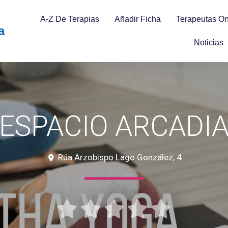
A-Z De Terapias
Añadir Ficha
Terapeutas On
a
Noticias
ESPACIO ARCADI
Rúa Arzobispo Lago González, 4




