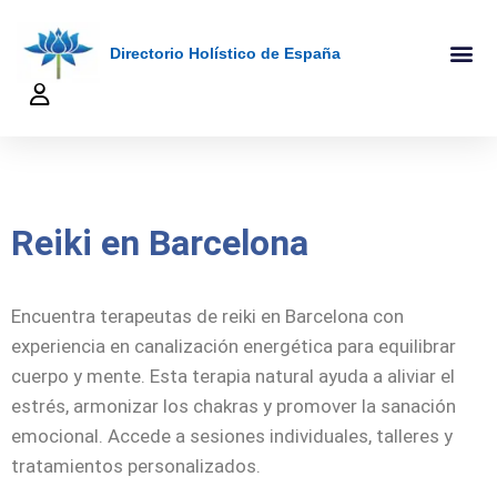
Directorio Holístico de España
A-Z De Tera
Añadir Ficha
Terapeutas Onlin
Quienes Somo
Reiki en Barcelona
Encuentra terapeutas de reiki en Barcelona con
experiencia en canalización energética para equilibrar
cuerpo y mente. Esta terapia natural ayuda a aliviar el
estrés, armonizar los chakras y promover la sanación
emocional. Accede a sesiones individuales, talleres y
tratamientos personalizados.