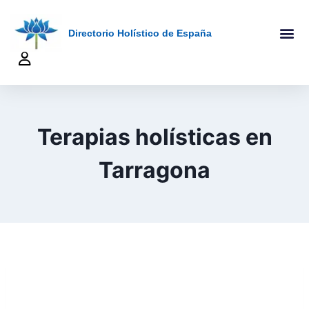
Directorio Holístico de España
A-Z De Tera
Añadir Ficha
Terapeutas Onlin
Quienes Somo
Terapias holísticas en
Tarragona