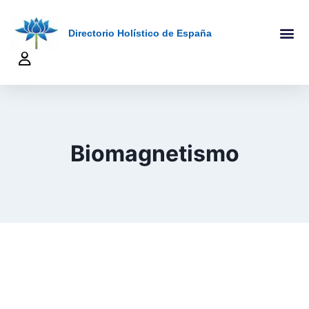
Directorio Holístico de España
A-Z De Tera
Añadir Ficha
Terapeutas Onlin
Quienes Somo
Biomagnetismo