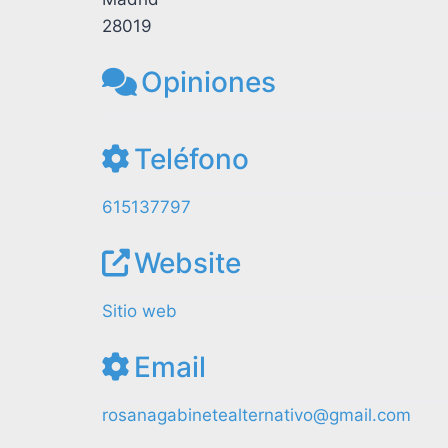
28019
Opiniones
Teléfono
615137797
Website
Sitio web
Email
rosanagabinetealternativo@gmail.com