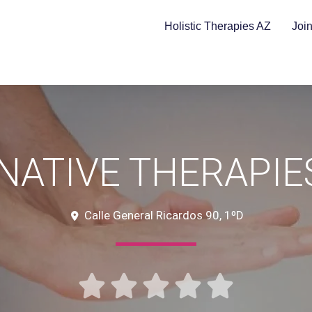
Holistic Therapies AZ
Joi
NATIVE THERAPIES
Calle General Ricardos 90, 1ºD




