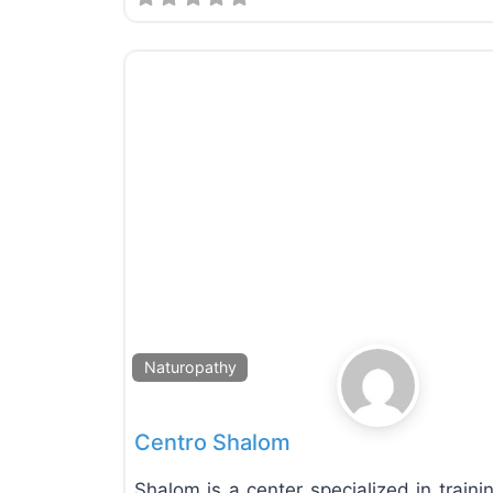
Naturopathy
Centro Shalom
Shalom is a center specialized in traini