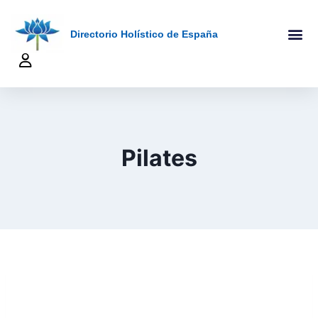
Directorio Holístico de España
A-Z De Tera
Añadir Ficha
Terapeutas Onlin
Quienes Somo
Pilates