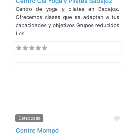
Centro Ola Yoga y Pilates Badajoz
Centro de yoga y pilates en Badajoz.
Ofrecemos clases que se adaptan a tus
capacidades y objetivos Grupos reducidos
Los
Favor
Osteopatía
Centre Mompó